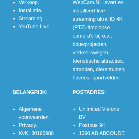
Verkoop
.
WebCam.NL levert en
én
pixels,
met
Installatie
.
installeert live
bewakingscamera
wanneer de
microfoon
Streaming
.
streaming ultraHD 4K
voor op de
beste
en stereo
YouTube Live
.
(PTZ) timelapse
bouwplaats
kwaliteit
audio
camera's bij o.a.:
met
gewenst is,
ingang voor
bouwprojecten
,
optioneel
ook in het
uitstekend
verkeerswegen
,
WiFi of 4G.
donker.
beeld en
toeristische attracties
,
geluid.
stranden
,
dierentuinen
,
havens
,
sportvelden
.
BELANGRIJK:
POSTADRES:
Algemene
Unlimited Visions
voorwaarden
.
BV
Privacy
.
Postbus 94
KvK: 30163988
1390 AB ABCOUDE