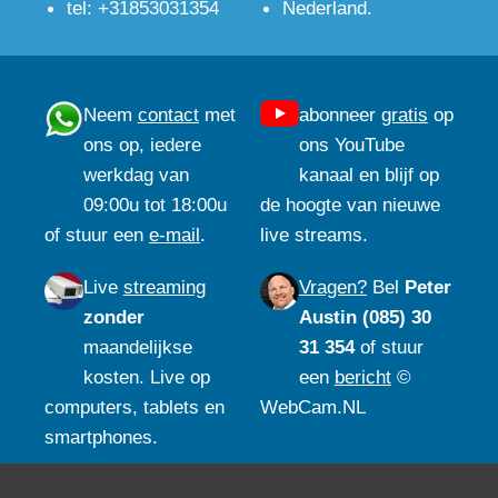
tel: +31853031354
Nederland.
Neem
contact
met
abonneer
gratis
op
ons op, iedere
ons YouTube
werkdag van
kanaal en blijf op
09:00u tot 18:00u
de hoogte van nieuwe
of stuur een
e-mail
.
live streams.
Live
streaming
Vragen?
Bel
Peter
zonder
Austin (085) 30
maandelijkse
31 354
of stuur
kosten. Live op
een
bericht
©
computers, tablets en
WebCam.NL
smartphones.