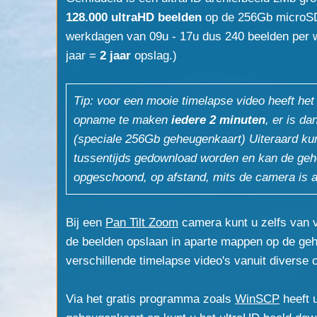
128.000 ultraHD beelden
op de 256Gb microSD 
werkdagen van 09u - 17u dus 240 beelden per 
jaar =
2 jaar
opslag.)
Tip: voor een mooie timelapse video heeft he
opname te maken
iedere 2 minuten
, er is d
(speciale 256Gb geheugenkaart) Uiteraard ku
tussentijds gedownload worden en kan de ge
opgeschoond, op afstand, mits de camera is a
Bij een
Pan Tilt Zoom
camera kunt u zelfs van v
de beelden opslaan in aparte mappen op de geh
verschillende timelapse video's vanuit diverse
Via het gratis programma zoals
WinSCP
heeft u