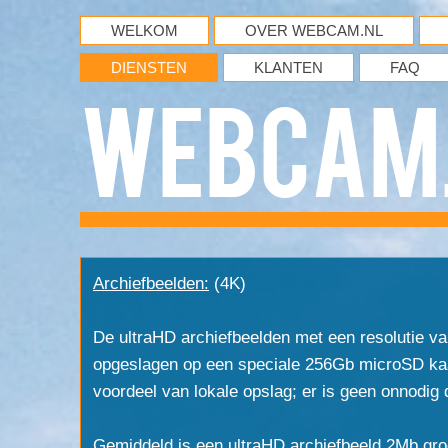
WELKOM
OVER WEBCAM.NL
DIENSTEN
KLANTEN
FAQ
WebCam
Archiefbeelden:
(4K)
De ultraHD archiefbeelden met een resolutie v
opgeslagen op een speciale 256Gb microSD kaa
voordeel van lokale opslag; er is geen onnodig d
Gemiddeld is een ultraHD archiefbeeld 2Mb gro