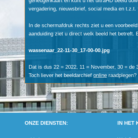
geheugenkaart en kunt u het ultraHD beeld dow
vergadering, nieuwsbrief, social media en t.z.t.
In de schermafdruk rechts ziet u een voorbeel
aanduiding ziet u direct welk beeld het betreft. 
wassenaar_22-11-30_17-00-00.jpg
Dat is dus 22 = 2022, 11 = November, 30 = de
Toch liever het beeldarchief
online
raadplegen? 
ONZE DIENSTEN:
IN HET 