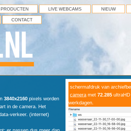
PRODUCTEN
LIVE WEBCAMS
NIEUW
CONTACT
.NL
schermafdruk van archiefbe
camera
met
72.285
ultraHD 
an
3840x2160
pixels worden
werkdagen.
rt in de camera. Het
ata-verkeer. (internet)
ot; er passen dus meer dan